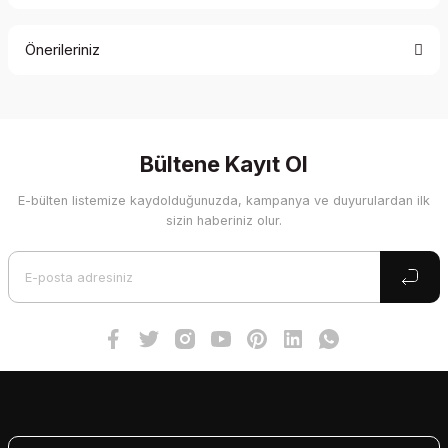
Bu ürüne ilk yorumu siz yapın!
Önerileriniz
Yorum Yaz
Bu ürünün fiyat bilgisi, resim, ürün açıklamalarında ve diğer
konularda yetersiz gördüğünüz noktaları öneri formunu
kullanarak tarafımıza iletebilirsiniz.
Görüş ve önerileriniz için teşekkür ederiz.
Bültene Kayıt Ol
E-bülten listemize kaydolduğunuzda, kampanya ve duyurulardan ilk
Ürün resmi kalitesiz, bozuk veya görüntülenemiyor.
sizin haberiniz olur.
Ürün açıklamasında eksik bilgiler bulunuyor.
Ürün bilgilerinde hatalar bulunuyor.
Ürün fiyatı diğer sitelerden daha pahalı.
Bu ürüne benzer farklı alternatifler olmalı.