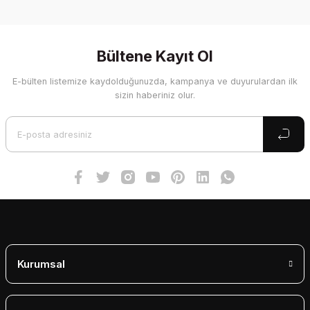
Bu ürünün fiyat bilgisi, resim, ürün açıklamalarında ve diğer
konularda yetersiz gördüğünüz noktaları öneri formunu
kullanarak tarafımıza iletebilirsiniz.
Görüş ve önerileriniz için teşekkür ederiz.
Bültene Kayıt Ol
E-bülten listemize kaydolduğunuzda, kampanya ve duyurulardan ilk
Ürün resmi kalitesiz, bozuk veya görüntülenemiyor.
sizin haberiniz olur.
Ürün açıklamasında eksik bilgiler bulunuyor.
Ürün bilgilerinde hatalar bulunuyor.
Ürün fiyatı diğer sitelerden daha pahalı.
Bu ürüne benzer farklı alternatifler olmalı.
Gönder
Kurumsal