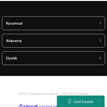
Gönder
Kurumsal
Alışveriş
Üyelik
2008 Copyright kozmetikvar- Tüm Hakları Saklıdır.
Canlı Destek
ideasoft
ile
e-