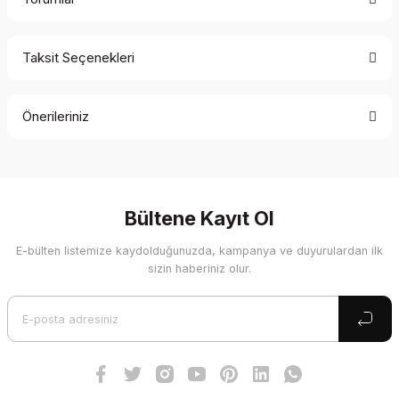
Taksit Seçenekleri
Bu ürüne ilk yorumu siz yapın!
Önerileriniz
Yorum Yaz
Bu ürünün fiyat bilgisi, resim, ürün açıklamalarında ve diğer
konularda yetersiz gördüğünüz noktaları öneri formunu
kullanarak tarafımıza iletebilirsiniz.
Görüş ve önerileriniz için teşekkür ederiz.
Bültene Kayıt Ol
E-bülten listemize kaydolduğunuzda, kampanya ve duyurulardan ilk
Ürün resmi kalitesiz, bozuk veya görüntülenemiyor.
sizin haberiniz olur.
Ürün açıklamasında eksik bilgiler bulunuyor.
Ürün bilgilerinde hatalar bulunuyor.
Ürün fiyatı diğer sitelerden daha pahalı.
Bu ürüne benzer farklı alternatifler olmalı.