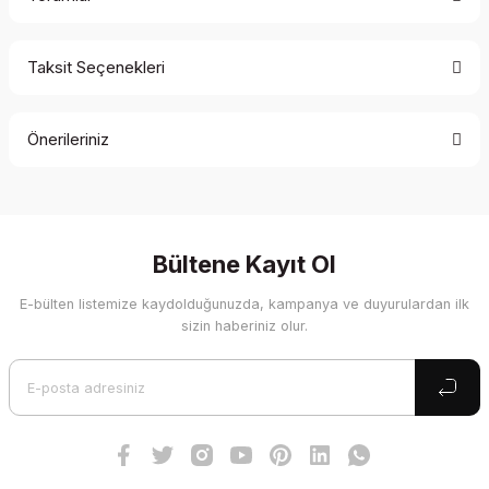
Taksit Seçenekleri
Bu ürüne ilk yorumu siz yapın!
Önerileriniz
Yorum Yaz
Bu ürünün fiyat bilgisi, resim, ürün açıklamalarında ve diğer
konularda yetersiz gördüğünüz noktaları öneri formunu
kullanarak tarafımıza iletebilirsiniz.
Görüş ve önerileriniz için teşekkür ederiz.
Bültene Kayıt Ol
E-bülten listemize kaydolduğunuzda, kampanya ve duyurulardan ilk
Ürün resmi kalitesiz, bozuk veya görüntülenemiyor.
sizin haberiniz olur.
Ürün açıklamasında eksik bilgiler bulunuyor.
Ürün bilgilerinde hatalar bulunuyor.
Ürün fiyatı diğer sitelerden daha pahalı.
Bu ürüne benzer farklı alternatifler olmalı.