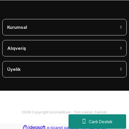
Gönder
Kurumsal
Alışveriş
Üyelik
2008 Copyright kozmetikvar- Tüm Hakları Saklıdır.
Canlı Destek
ideasoft
ile
e-