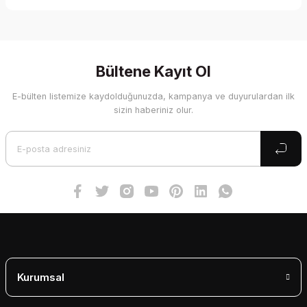
Yorum Yaz
Bu ürünün fiyat bilgisi, resim, ürün açıklamalarında ve diğer
konularda yetersiz gördüğünüz noktaları öneri formunu
kullanarak tarafımıza iletebilirsiniz.
Görüş ve önerileriniz için teşekkür ederiz.
Bültene Kayıt Ol
E-bülten listemize kaydolduğunuzda, kampanya ve duyurulardan ilk
Ürün resmi kalitesiz, bozuk veya görüntülenemiyor.
sizin haberiniz olur.
Ürün açıklamasında eksik bilgiler bulunuyor.
Ürün bilgilerinde hatalar bulunuyor.
Ürün fiyatı diğer sitelerden daha pahalı.
Bu ürüne benzer farklı alternatifler olmalı.
Gönder
Kurumsal