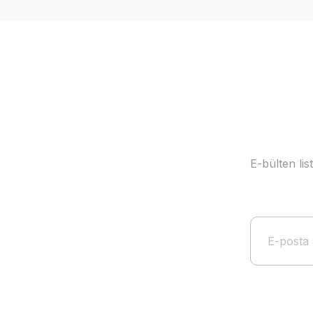
Ürün açıklamasında eksik bilgiler bulunuyor.
Ürün bilgilerinde hatalar bulunuyor.
Ürün fiyatı diğer sitelerden daha pahalı.
Bu ürüne benzer farklı alternatifler olmalı.
E-bülten li