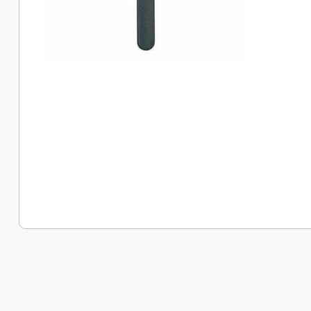
Bu ürünün fiyat bilgisi, resim, ürün açıklamalarında ve diğer k
Görüş ve önerileriniz için teşekkür ederiz.
Ürün resmi kalitesiz, bozuk veya görüntülenemiyor.