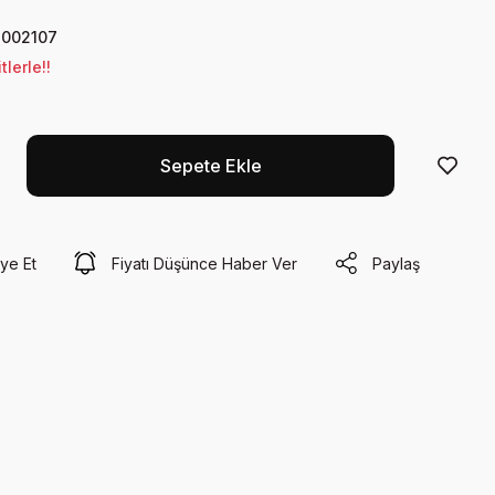
002107
lerle!!
Sepete Ekle
ye Et
Fiyatı Düşünce Haber Ver
Paylaş