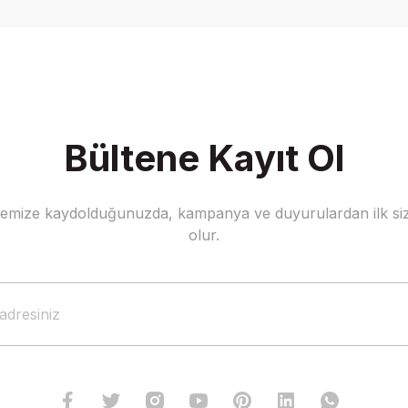
Yorum Yaz
Bültene Kayıt Ol
stemize kaydolduğunuzda, kampanya ve duyurulardan ilk siz
Gönder
olur.