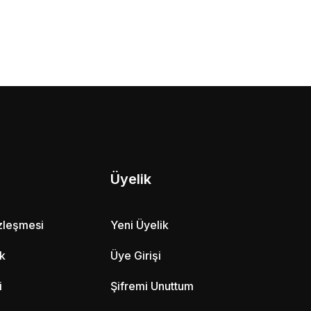
Üyelik
özleşmesi
Yeni Üyelik
ik
Üye Girişi
i
Şifremi Unuttum