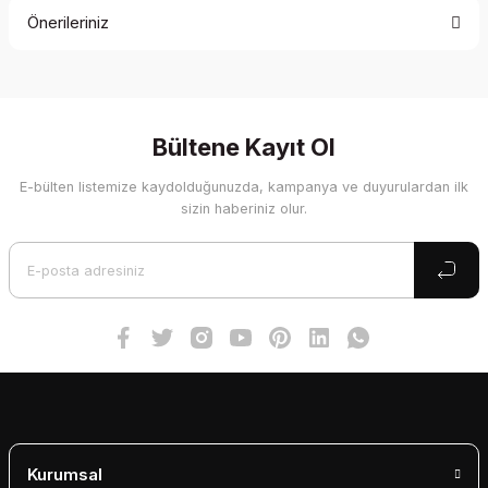
Önerileriniz
Yorum Yaz
Bu ürünün fiyat bilgisi, resim, ürün açıklamalarında ve diğer
konularda yetersiz gördüğünüz noktaları öneri formunu
kullanarak tarafımıza iletebilirsiniz.
Görüş ve önerileriniz için teşekkür ederiz.
Bültene Kayıt Ol
E-bülten listemize kaydolduğunuzda, kampanya ve duyurulardan ilk
Ürün resmi kalitesiz, bozuk veya görüntülenemiyor.
sizin haberiniz olur.
Ürün açıklamasında eksik bilgiler bulunuyor.
Ürün bilgilerinde hatalar bulunuyor.
Ürün fiyatı diğer sitelerden daha pahalı.
Bu ürüne benzer farklı alternatifler olmalı.
Gönder
Kurumsal