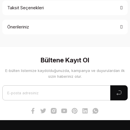
Taksit Seçenekleri
Bu ürüne ilk yorumu siz yapın!
Önerileriniz
Yorum Yaz
Bu ürünün fiyat bilgisi, resim, ürün açıklamalarında ve diğer
konularda yetersiz gördüğünüz noktaları öneri formunu
kullanarak tarafımıza iletebilirsiniz.
Görüş ve önerileriniz için teşekkür ederiz.
Bültene Kayıt Ol
E-bülten listemize kaydolduğunuzda, kampanya ve duyurulardan ilk
Ürün resmi kalitesiz, bozuk veya görüntülenemiyor.
sizin haberiniz olur.
Ürün açıklamasında eksik bilgiler bulunuyor.
Ürün bilgilerinde hatalar bulunuyor.
Ürün fiyatı diğer sitelerden daha pahalı.
Bu ürüne benzer farklı alternatifler olmalı.