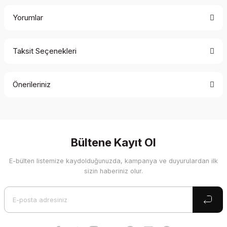
Yorumlar
Taksit Seçenekleri
Bu ürüne ilk yorumu siz yapın!
Önerileriniz
Yorum Yaz
Bu ürünün fiyat bilgisi, resim, ürün açıklamalarında ve diğer
konularda yetersiz gördüğünüz noktaları öneri formunu
kullanarak tarafımıza iletebilirsiniz.
Görüş ve önerileriniz için teşekkür ederiz.
Bültene Kayıt Ol
E-bülten listemize kaydolduğunuzda, kampanya ve duyurulardan ilk
Ürün resmi kalitesiz, bozuk veya görüntülenemiyor.
sizin haberiniz olur.
Ürün açıklamasında eksik bilgiler bulunuyor.
Ürün bilgilerinde hatalar bulunuyor.
Ürün fiyatı diğer sitelerden daha pahalı.
Bu ürüne benzer farklı alternatifler olmalı.