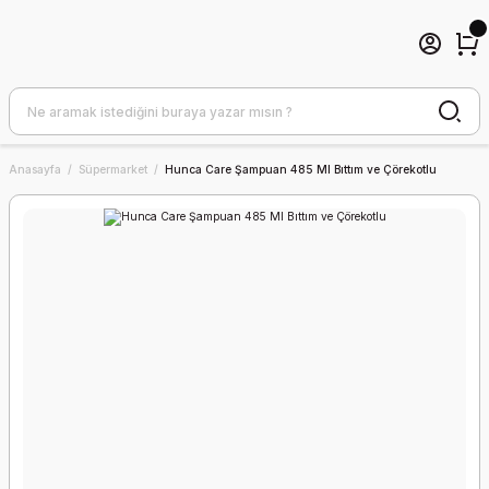
Anasayfa
Süpermarket
Hunca Care Şampuan 485 Ml Bıttım ve Çörekotlu