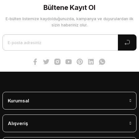
Görüş ve önerileriniz için teşekkür ederiz.
Bültene Kayıt Ol
E-bülten listemize kaydolduğunuzda, kampanya ve duyurulardan ilk
Ürün resmi kalitesiz, bozuk veya görüntülenemiyor.
sizin haberiniz olur.
Ürün açıklamasında eksik bilgiler bulunuyor.
Ürün bilgilerinde hatalar bulunuyor.
Ürün fiyatı diğer sitelerden daha pahalı.
Bu ürüne benzer farklı alternatifler olmalı.
Gönder
Kurumsal
Alışveriş