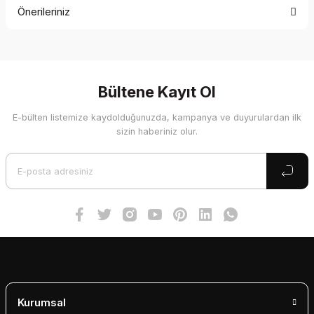
Önerileriniz
Yorum Yaz
Bu ürünün fiyat bilgisi, resim, ürün açıklamalarında ve diğer
konularda yetersiz gördüğünüz noktaları öneri formunu
kullanarak tarafımıza iletebilirsiniz.
Görüş ve önerileriniz için teşekkür ederiz.
Bültene Kayıt Ol
E-bülten listemize kaydolduğunuzda, kampanya ve duyurulardan ilk
Ürün resmi kalitesiz, bozuk veya görüntülenemiyor.
sizin haberiniz olur.
Ürün açıklamasında eksik bilgiler bulunuyor.
Ürün bilgilerinde hatalar bulunuyor.
Ürün fiyatı diğer sitelerden daha pahalı.
Bu ürüne benzer farklı alternatifler olmalı.
Gönder
Kurumsal