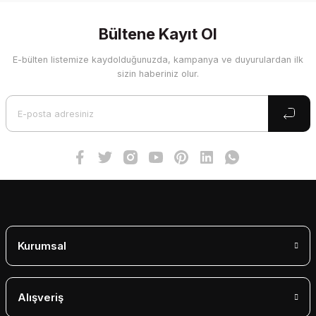
konularda yetersiz gördüğünüz noktaları öneri formunu
kullanarak tarafımıza iletebilirsiniz.
Görüş ve önerileriniz için teşekkür ederiz.
Bültene Kayıt Ol
E-bülten listemize kaydolduğunuzda, kampanya ve duyurulardan ilk
Ürün resmi kalitesiz, bozuk veya görüntülenemiyor.
sizin haberiniz olur.
Ürün açıklamasında eksik bilgiler bulunuyor.
Ürün bilgilerinde hatalar bulunuyor.
Ürün fiyatı diğer sitelerden daha pahalı.
Bu ürüne benzer farklı alternatifler olmalı.
Gönder
Kurumsal
Alışveriş