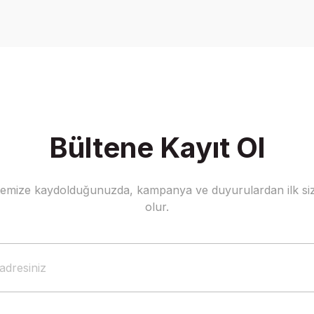
Yorum Yaz
Bültene Kayıt Ol
stemize kaydolduğunuzda, kampanya ve duyurulardan ilk siz
Gönder
olur.