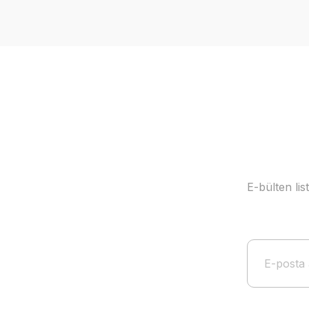
Ürün resmi kalitesiz, bozuk veya görüntülenemiyor.
Ürün açıklamasında eksik bilgiler bulunuyor.
Ürün bilgilerinde hatalar bulunuyor.
Ürün fiyatı diğer sitelerden daha pahalı.
Bu ürüne benzer farklı alternatifler olmalı.
E-bülten li