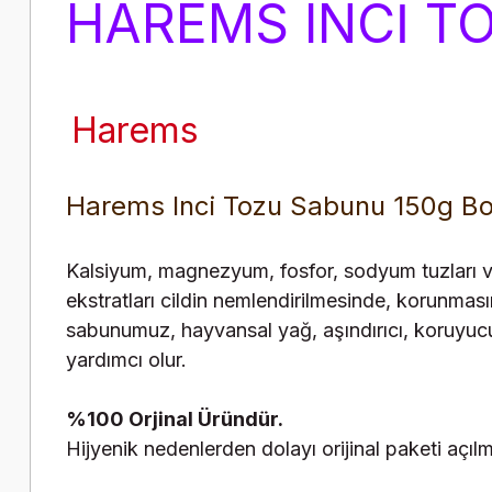
HAREMS INCİ T
Harems
Harems Inci Tozu Sabunu 150g Bot
Kalsiyum, magnezyum, fosfor, sodyum tuzları ve
ekstratları cildin nemlendirilmesinde, korunma
sabunumuz, hayvansal yağ, aşındırıcı, koruyuc
yardımcı olur.
%100 Orjinal Üründür.
Hijyenik nedenlerden dolayı orijinal paketi açı