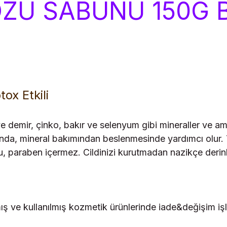
OZU SABUNU 150G B
ox Etkili
 demir, çinko, bakır ve selenyum gibi mineraller ve am
sında, mineral bakımından beslenmesinde yardımcı olur.
u, paraben içermez. Cildinizi kurutmadan nazikçe derin
lmış ve kullanılmış kozmetik ürünlerinde iade&değişim 