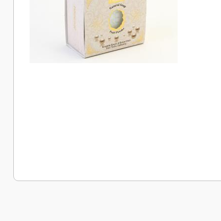
Bu ürünün fiyat bilgisi, resim, ürün açıklamalarında ve diğer k
Görüş ve önerileriniz için teşekkür ederiz.