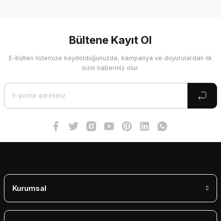
Bu ürünün fiyat bilgisi, resim, ürün açıklamalarında ve diğer
konularda yetersiz gördüğünüz noktaları öneri formunu
kullanarak tarafımıza iletebilirsiniz.
Görüş ve önerileriniz için teşekkür ederiz.
Bültene Kayıt Ol
E-bülten listemize kaydolduğunuzda, kampanya ve duyurulardan ilk
Ürün resmi kalitesiz, bozuk veya görüntülenemiyor.
sizin haberiniz olur.
Ürün açıklamasında eksik bilgiler bulunuyor.
Ürün bilgilerinde hatalar bulunuyor.
Ürün fiyatı diğer sitelerden daha pahalı.
Bu ürüne benzer farklı alternatifler olmalı.
Gönder
Kurumsal