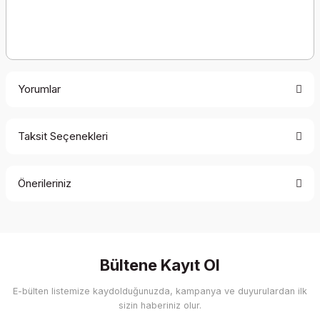
Yorumlar
Taksit Seçenekleri
Bu ürüne ilk yorumu siz yapın!
Önerileriniz
Yorum Yaz
Bu ürünün fiyat bilgisi, resim, ürün açıklamalarında ve diğer
konularda yetersiz gördüğünüz noktaları öneri formunu
kullanarak tarafımıza iletebilirsiniz.
Görüş ve önerileriniz için teşekkür ederiz.
Bültene Kayıt Ol
E-bülten listemize kaydolduğunuzda, kampanya ve duyurulardan ilk
Ürün resmi kalitesiz, bozuk veya görüntülenemiyor.
sizin haberiniz olur.
Ürün açıklamasında eksik bilgiler bulunuyor.