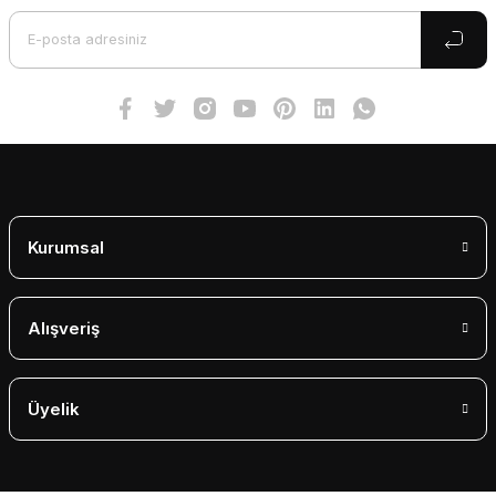
Ürün bilgilerinde hatalar bulunuyor.
Ürün fiyatı diğer sitelerden daha pahalı.
Bu ürüne benzer farklı alternatifler olmalı.
Gönder
Kurumsal
Alışveriş
Üyelik