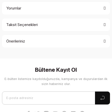
Yorumlar
Taksit Seçenekleri
Bu ürüne ilk yorumu siz yapın!
Önerileriniz
Yorum Yaz
Bu ürünün fiyat bilgisi, resim, ürün açıklamalarında ve diğer
konularda yetersiz gördüğünüz noktaları öneri formunu
kullanarak tarafımıza iletebilirsiniz.
Görüş ve önerileriniz için teşekkür ederiz.
Bültene Kayıt Ol
E-bülten listemize kaydolduğunuzda, kampanya ve duyurulardan ilk
Ürün resmi kalitesiz, bozuk veya görüntülenemiyor.
sizin haberiniz olur.
Ürün açıklamasında eksik bilgiler bulunuyor.
Ürün bilgilerinde hatalar bulunuyor.
Ürün fiyatı diğer sitelerden daha pahalı.
Bu ürüne benzer farklı alternatifler olmalı.