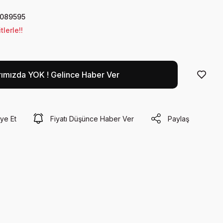
089595
lerle!!
rımızda YOK ! Gelince Haber Ver
ye Et
Fiyatı Düşünce Haber Ver
Paylaş