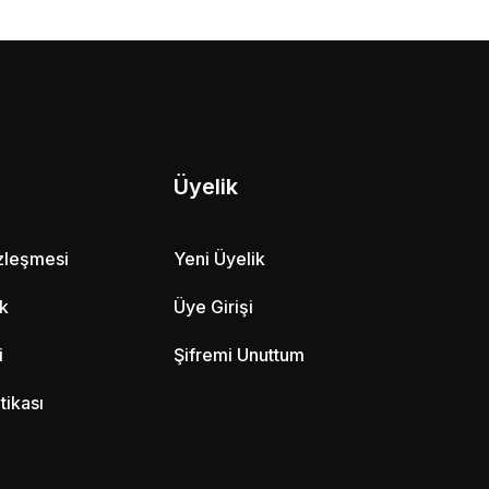
Üyelik
özleşmesi
Yeni Üyelik
ik
Üye Girişi
i
Şifremi Unuttum
itikası