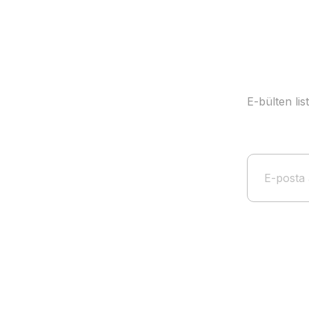
Bu ürüne benzer farklı alternatifler olmalı.
E-bülten li