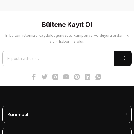
Bu ürünün fiyat bilgisi, resim, ürün açıklamalarında ve diğer
konularda yetersiz gördüğünüz noktaları öneri formunu
kullanarak tarafımıza iletebilirsiniz.
Görüş ve önerileriniz için teşekkür ederiz.
Bültene Kayıt Ol
E-bülten listemize kaydolduğunuzda, kampanya ve duyurulardan ilk
Ürün resmi kalitesiz, bozuk veya görüntülenemiyor.
sizin haberiniz olur.
Ürün açıklamasında eksik bilgiler bulunuyor.
Ürün bilgilerinde hatalar bulunuyor.
Ürün fiyatı diğer sitelerden daha pahalı.
Bu ürüne benzer farklı alternatifler olmalı.
Gönder
Kurumsal