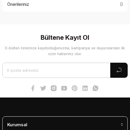
Önerileriniz
Yorum Yaz
Bu ürünün fiyat bilgisi, resim, ürün açıklamalarında ve diğer
konularda yetersiz gördüğünüz noktaları öneri formunu
kullanarak tarafımıza iletebilirsiniz.
Görüş ve önerileriniz için teşekkür ederiz.
Bültene Kayıt Ol
E-bülten listemize kaydolduğunuzda, kampanya ve duyurulardan ilk
Ürün resmi kalitesiz, bozuk veya görüntülenemiyor.
sizin haberiniz olur.
Ürün açıklamasında eksik bilgiler bulunuyor.
Ürün bilgilerinde hatalar bulunuyor.
Ürün fiyatı diğer sitelerden daha pahalı.
Bu ürüne benzer farklı alternatifler olmalı.
Gönder
Kurumsal