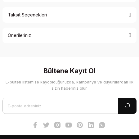
Taksit Seçenekleri
Bu ürüne ilk yorumu siz yapın!
Önerileriniz
Yorum Yaz
Bu ürünün fiyat bilgisi, resim, ürün açıklamalarında ve diğer
konularda yetersiz gördüğünüz noktaları öneri formunu
kullanarak tarafımıza iletebilirsiniz.
Görüş ve önerileriniz için teşekkür ederiz.
Bültene Kayıt Ol
E-bülten listemize kaydolduğunuzda, kampanya ve duyurulardan ilk
Ürün resmi kalitesiz, bozuk veya görüntülenemiyor.
sizin haberiniz olur.
Ürün açıklamasında eksik bilgiler bulunuyor.
Ürün bilgilerinde hatalar bulunuyor.
Ürün fiyatı diğer sitelerden daha pahalı.
Bu ürüne benzer farklı alternatifler olmalı.