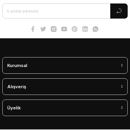
Ürün bilgilerinde hatalar bulunuyor.
Ürün fiyatı diğer sitelerden daha pahalı.
Bu ürüne benzer farklı alternatifler olmalı.
Gönder
Kurumsal
Alışveriş
Üyelik