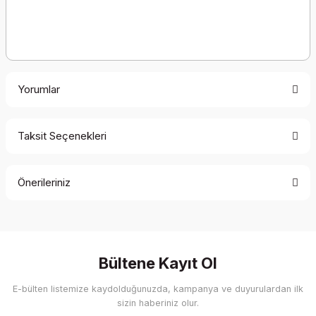
Yorumlar
Taksit Seçenekleri
Bu ürüne ilk yorumu siz yapın!
Önerileriniz
Yorum Yaz
Bu ürünün fiyat bilgisi, resim, ürün açıklamalarında ve diğer
konularda yetersiz gördüğünüz noktaları öneri formunu
kullanarak tarafımıza iletebilirsiniz.
Görüş ve önerileriniz için teşekkür ederiz.
Bültene Kayıt Ol
E-bülten listemize kaydolduğunuzda, kampanya ve duyurulardan ilk
Ürün resmi kalitesiz, bozuk veya görüntülenemiyor.
sizin haberiniz olur.
Ürün açıklamasında eksik bilgiler bulunuyor.