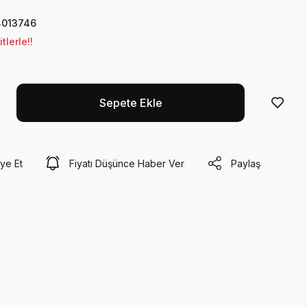
013746
lerle!!
Sepete Ekle
ye Et
Fiyatı Düşünce Haber Ver
Paylaş