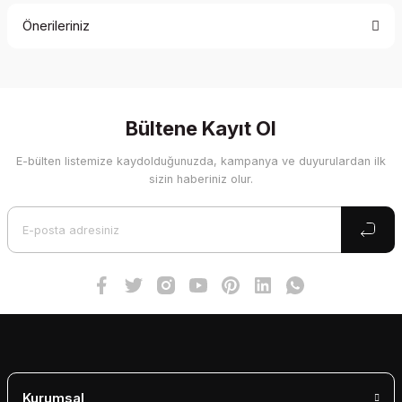
Önerileriniz
Yorum Yaz
Bu ürünün fiyat bilgisi, resim, ürün açıklamalarında ve diğer
konularda yetersiz gördüğünüz noktaları öneri formunu
kullanarak tarafımıza iletebilirsiniz.
Görüş ve önerileriniz için teşekkür ederiz.
Bültene Kayıt Ol
E-bülten listemize kaydolduğunuzda, kampanya ve duyurulardan ilk
Ürün resmi kalitesiz, bozuk veya görüntülenemiyor.
sizin haberiniz olur.
Ürün açıklamasında eksik bilgiler bulunuyor.
Ürün bilgilerinde hatalar bulunuyor.
Ürün fiyatı diğer sitelerden daha pahalı.
Bu ürüne benzer farklı alternatifler olmalı.
Gönder
Kurumsal