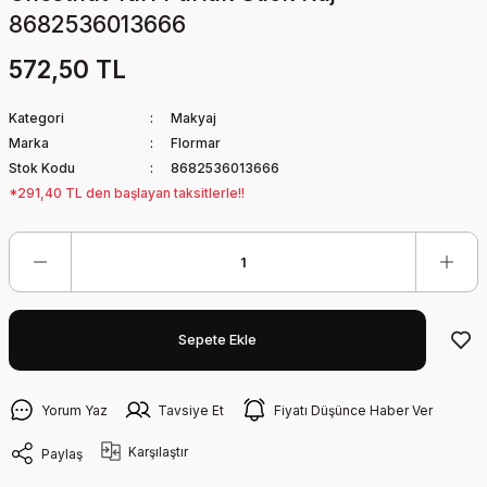
8682536013666
572,50 TL
Kategori
Makyaj
Marka
Flormar
Stok Kodu
8682536013666
*291,40 TL den başlayan taksitlerle!!
Sepete Ekle
Yorum Yaz
Tavsiye Et
Fiyatı Düşünce Haber Ver
Karşılaştır
Paylaş