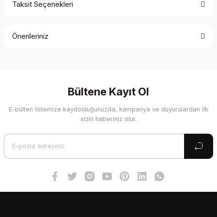
Taksit Seçenekleri
Bu ürüne ilk yorumu siz yapın!
Önerileriniz
Yorum Yaz
Bu ürünün fiyat bilgisi, resim, ürün açıklamalarında ve diğer
konularda yetersiz gördüğünüz noktaları öneri formunu
kullanarak tarafımıza iletebilirsiniz.
Görüş ve önerileriniz için teşekkür ederiz.
Bültene Kayıt Ol
E-bülten listemize kaydolduğunuzda, kampanya ve duyurulardan ilk
Ürün resmi kalitesiz, bozuk veya görüntülenemiyor.
sizin haberiniz olur.
Ürün açıklamasında eksik bilgiler bulunuyor.
Ürün bilgilerinde hatalar bulunuyor.
Ürün fiyatı diğer sitelerden daha pahalı.
Bu ürüne benzer farklı alternatifler olmalı.