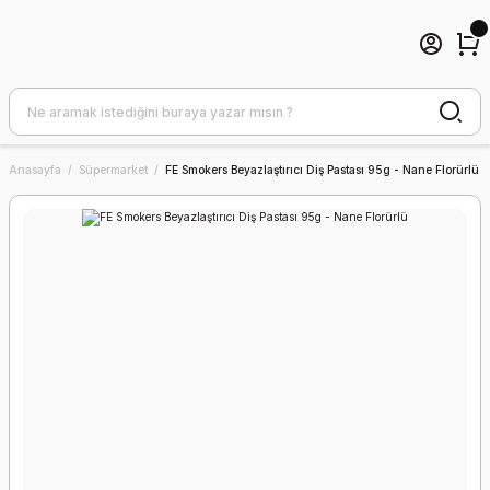
Anasayfa
Süpermarket
FE Smokers Beyazlaştırıcı Diş Pastası 95g - Nane Florürlü