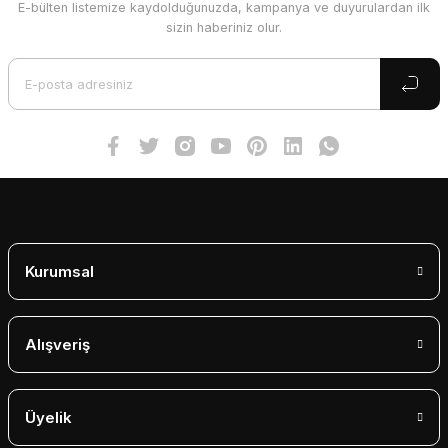
E-bülten listemize kaydolduğunuzda, kampanya ve duyurulardan ilk
Ürün resmi kalitesiz, bozuk veya görüntülenemiyor.
sizin haberiniz olur.
Ürün açıklamasında eksik bilgiler bulunuyor.
Ürün bilgilerinde hatalar bulunuyor.
Ürün fiyatı diğer sitelerden daha pahalı.
Bu ürüne benzer farklı alternatifler olmalı.
Gönder
Kurumsal
Alışveriş
Üyelik