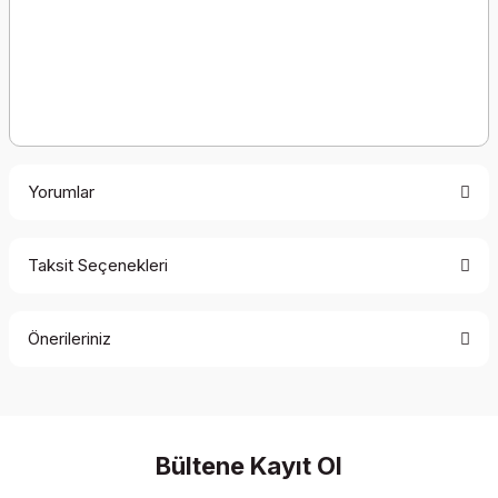
Yorumlar
Taksit Seçenekleri
Bu ürüne ilk yorumu siz yapın!
Önerileriniz
Yorum Yaz
Bu ürünün fiyat bilgisi, resim, ürün açıklamalarında ve diğer
konularda yetersiz gördüğünüz noktaları öneri formunu
kullanarak tarafımıza iletebilirsiniz.
Görüş ve önerileriniz için teşekkür ederiz.
Bültene Kayıt Ol