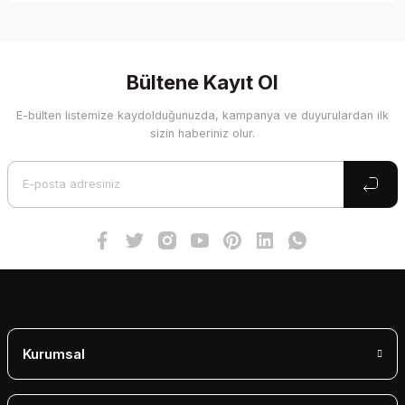
Bu ürünün fiyat bilgisi, resim, ürün açıklamalarında ve diğer
konularda yetersiz gördüğünüz noktaları öneri formunu
kullanarak tarafımıza iletebilirsiniz.
Görüş ve önerileriniz için teşekkür ederiz.
Bültene Kayıt Ol
E-bülten listemize kaydolduğunuzda, kampanya ve duyurulardan ilk
Ürün resmi kalitesiz, bozuk veya görüntülenemiyor.
sizin haberiniz olur.
Ürün açıklamasında eksik bilgiler bulunuyor.
Ürün bilgilerinde hatalar bulunuyor.
Ürün fiyatı diğer sitelerden daha pahalı.
Bu ürüne benzer farklı alternatifler olmalı.
Gönder
Kurumsal