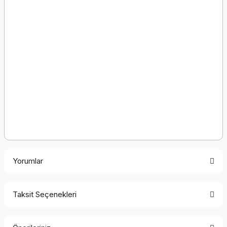
Yorumlar
Taksit Seçenekleri
Bu ürüne ilk yorumu siz yapın!