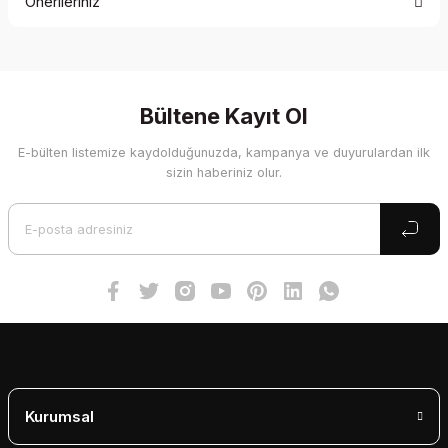
Önerileriniz
Yorum Yaz
Bu ürünün fiyat bilgisi, resim, ürün açıklamalarında ve diğer
konularda yetersiz gördüğünüz noktaları öneri formunu
kullanarak tarafımıza iletebilirsiniz.
Görüş ve önerileriniz için teşekkür ederiz.
Bültene Kayıt Ol
E-bülten listemize kaydolduğunuzda, kampanya ve duyurulardan ilk
Ürün resmi kalitesiz, bozuk veya görüntülenemiyor.
sizin haberiniz olur.
Ürün açıklamasında eksik bilgiler bulunuyor.
Ürün bilgilerinde hatalar bulunuyor.
Ürün fiyatı diğer sitelerden daha pahalı.
Bu ürüne benzer farklı alternatifler olmalı.
Gönder
Kurumsal