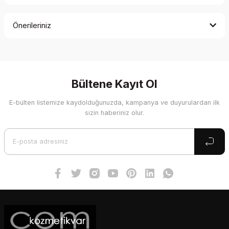
Bu ürüne ilk yorumu siz yapın!
Önerileriniz
Yorum Yaz
Bu ürünün fiyat bilgisi, resim, ürün açıklamalarında ve diğer
konularda yetersiz gördüğünüz noktaları öneri formunu
kullanarak tarafımıza iletebilirsiniz.
Görüş ve önerileriniz için teşekkür ederiz.
Bültene Kayıt Ol
E-bülten listemize kaydolduğunuzda, kampanya ve duyurulardan ilk
Ürün resmi kalitesiz, bozuk veya görüntülenemiyor.
sizin haberiniz olur.
Ürün açıklamasında eksik bilgiler bulunuyor.
Ürün bilgilerinde hatalar bulunuyor.
Ürün fiyatı diğer sitelerden daha pahalı.
Bu ürüne benzer farklı alternatifler olmalı.