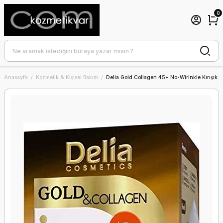
0
Anasayfa
Kozmetik & Kişisel Bakım
Delia Gold Collagen 45+ No-Wirinkle Kırışık