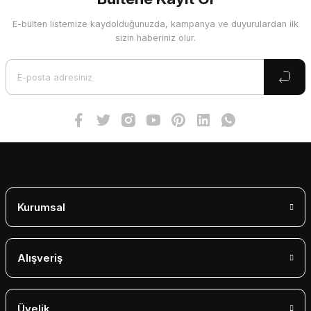
E-bülten listemize kaydolduğunuzda, kampanya ve duyurulardan ilk
Ürün resmi kalitesiz, bozuk veya görüntülenemiyor.
sizin haberiniz olur.
Ürün açıklamasında eksik bilgiler bulunuyor.
Ürün bilgilerinde hatalar bulunuyor.
Ürün fiyatı diğer sitelerden daha pahalı.
Bu ürüne benzer farklı alternatifler olmalı.
Gönder
Kurumsal
Alışveriş
Üyelik