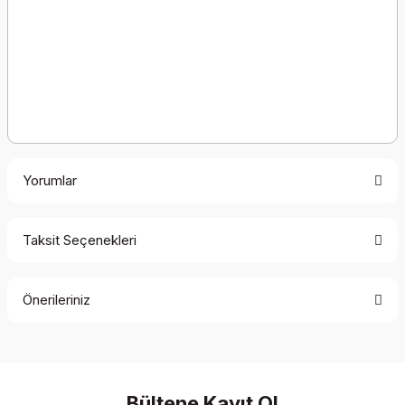
Yorumlar
Taksit Seçenekleri
Bu ürüne ilk yorumu siz yapın!
Önerileriniz
Yorum Yaz
Bu ürünün fiyat bilgisi, resim, ürün açıklamalarında ve diğer
konularda yetersiz gördüğünüz noktaları öneri formunu
kullanarak tarafımıza iletebilirsiniz.
Görüş ve önerileriniz için teşekkür ederiz.
Bültene Kayıt Ol