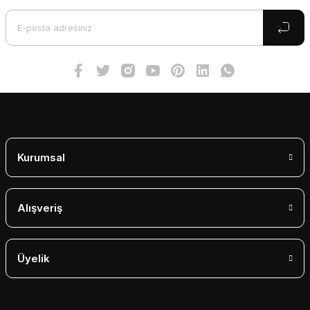
Ürün bilgilerinde hatalar bulunuyor.
Ürün fiyatı diğer sitelerden daha pahalı.
Bu ürüne benzer farklı alternatifler olmalı.
Gönder
Kurumsal
Alışveriş
Üyelik