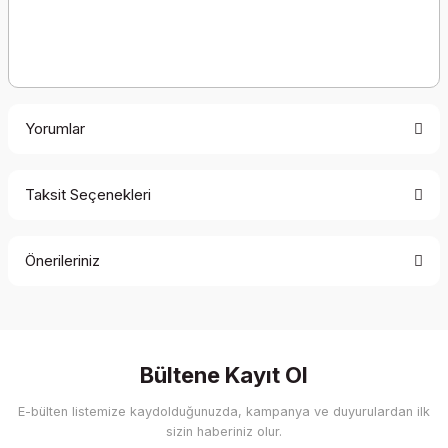
Yorumlar
Taksit Seçenekleri
Bu ürüne ilk yorumu siz yapın!
Önerileriniz
Yorum Yaz
Bu ürünün fiyat bilgisi, resim, ürün açıklamalarında ve diğer
konularda yetersiz gördüğünüz noktaları öneri formunu
kullanarak tarafımıza iletebilirsiniz.
Görüş ve önerileriniz için teşekkür ederiz.
Bültene Kayıt Ol
E-bülten listemize kaydolduğunuzda, kampanya ve duyurulardan ilk
Ürün resmi kalitesiz, bozuk veya görüntülenemiyor.
sizin haberiniz olur.
Ürün açıklamasında eksik bilgiler bulunuyor.