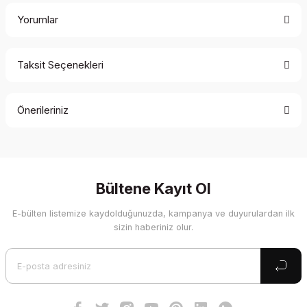
Yorumlar
Taksit Seçenekleri
Bu ürüne ilk yorumu siz yapın!
Önerileriniz
Yorum Yaz
Bu ürünün fiyat bilgisi, resim, ürün açıklamalarında ve diğer
konularda yetersiz gördüğünüz noktaları öneri formunu
kullanarak tarafımıza iletebilirsiniz.
Görüş ve önerileriniz için teşekkür ederiz.
Bültene Kayıt Ol
E-bülten listemize kaydolduğunuzda, kampanya ve duyurulardan ilk
Ürün resmi kalitesiz, bozuk veya görüntülenemiyor.
sizin haberiniz olur.
Ürün açıklamasında eksik bilgiler bulunuyor.
Ürün bilgilerinde hatalar bulunuyor.
Ürün fiyatı diğer sitelerden daha pahalı.
Bu ürüne benzer farklı alternatifler olmalı.