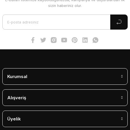
Ürün resmi kalitesiz, bozuk veya görüntülenemiyor.
sizin haberiniz olur.
Ürün açıklamasında eksik bilgiler bulunuyor.
Ürün bilgilerinde hatalar bulunuyor.
Ürün fiyatı diğer sitelerden daha pahalı.
Bu ürüne benzer farklı alternatifler olmalı.
Gönder
Kurumsal
Alışveriş
Üyelik