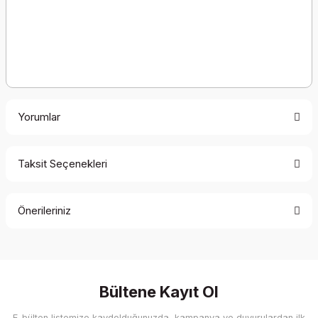
Yorumlar
Taksit Seçenekleri
Bu ürüne ilk yorumu siz yapın!
Önerileriniz
Yorum Yaz
Bu ürünün fiyat bilgisi, resim, ürün açıklamalarında ve diğer
konularda yetersiz gördüğünüz noktaları öneri formunu
kullanarak tarafımıza iletebilirsiniz.
Görüş ve önerileriniz için teşekkür ederiz.
Bültene Kayıt Ol
E-bülten listemize kaydolduğunuzda, kampanya ve duyurulardan ilk