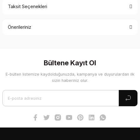
Taksit Seçenekleri
Bu ürüne ilk yorumu siz yapın!
Önerileriniz
Yorum Yaz
Bu ürünün fiyat bilgisi, resim, ürün açıklamalarında ve diğer
konularda yetersiz gördüğünüz noktaları öneri formunu
kullanarak tarafımıza iletebilirsiniz.
Görüş ve önerileriniz için teşekkür ederiz.
Bültene Kayıt Ol
E-bülten listemize kaydolduğunuzda, kampanya ve duyurulardan ilk
Ürün resmi kalitesiz, bozuk veya görüntülenemiyor.
sizin haberiniz olur.
Ürün açıklamasında eksik bilgiler bulunuyor.
Ürün bilgilerinde hatalar bulunuyor.
Ürün fiyatı diğer sitelerden daha pahalı.
Bu ürüne benzer farklı alternatifler olmalı.