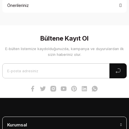
Önerileriniz
Yorum Yaz
Bu ürünün fiyat bilgisi, resim, ürün açıklamalarında ve diğer
konularda yetersiz gördüğünüz noktaları öneri formunu
kullanarak tarafımıza iletebilirsiniz.
Görüş ve önerileriniz için teşekkür ederiz.
Bültene Kayıt Ol
E-bülten listemize kaydolduğunuzda, kampanya ve duyurulardan ilk
Ürün resmi kalitesiz, bozuk veya görüntülenemiyor.
sizin haberiniz olur.
Ürün açıklamasında eksik bilgiler bulunuyor.
Ürün bilgilerinde hatalar bulunuyor.
Ürün fiyatı diğer sitelerden daha pahalı.
Bu ürüne benzer farklı alternatifler olmalı.
Gönder
Kurumsal