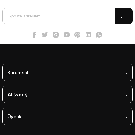
Ürün açıklamasında eksik bilgiler bulunuyor.
Ürün bilgilerinde hatalar bulunuyor.
Ürün fiyatı diğer sitelerden daha pahalı.
Bu ürüne benzer farklı alternatifler olmalı.
Gönder
Kurumsal
Alışveriş
Üyelik