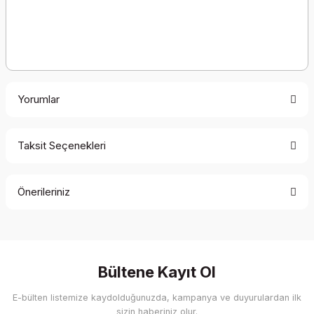
Yorumlar
Taksit Seçenekleri
Bu ürüne ilk yorumu siz yapın!
Önerileriniz
Yorum Yaz
Bu ürünün fiyat bilgisi, resim, ürün açıklamalarında ve diğer
konularda yetersiz gördüğünüz noktaları öneri formunu
kullanarak tarafımıza iletebilirsiniz.
Görüş ve önerileriniz için teşekkür ederiz.
Bültene Kayıt Ol
E-bülten listemize kaydolduğunuzda, kampanya ve duyurulardan ilk
Ürün resmi kalitesiz, bozuk veya görüntülenemiyor.
sizin haberiniz olur.