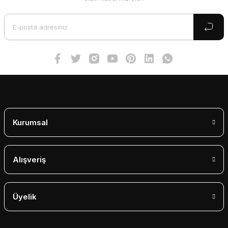
Ürün açıklamasında eksik bilgiler bulunuyor.
Ürün bilgilerinde hatalar bulunuyor.
Ürün fiyatı diğer sitelerden daha pahalı.
Bu ürüne benzer farklı alternatifler olmalı.
Gönder
Kurumsal
Alışveriş
Üyelik