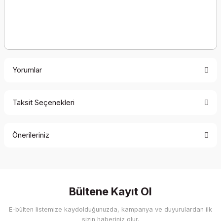
Yorumlar
Taksit Seçenekleri
Bu ürüne ilk yorumu siz yapın!
Önerileriniz
Yorum Yaz
Bu ürünün fiyat bilgisi, resim, ürün açıklamalarında ve diğer
konularda yetersiz gördüğünüz noktaları öneri formunu
kullanarak tarafımıza iletebilirsiniz.
Görüş ve önerileriniz için teşekkür ederiz.
Bültene Kayıt Ol
E-bülten listemize kaydolduğunuzda, kampanya ve duyurulardan ilk
Ürün resmi kalitesiz, bozuk veya görüntülenemiyor.
sizin haberiniz olur.