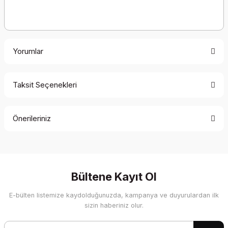
Yorumlar
Taksit Seçenekleri
Bu ürüne ilk yorumu siz yapın!
Önerileriniz
Yorum Yaz
Bu ürünün fiyat bilgisi, resim, ürün açıklamalarında ve diğer
konularda yetersiz gördüğünüz noktaları öneri formunu
kullanarak tarafımıza iletebilirsiniz.
Görüş ve önerileriniz için teşekkür ederiz.
Bültene Kayıt Ol
E-bülten listemize kaydolduğunuzda, kampanya ve duyurulardan ilk
Ürün resmi kalitesiz, bozuk veya görüntülenemiyor.
sizin haberiniz olur.
Ürün açıklamasında eksik bilgiler bulunuyor.
Ürün bilgilerinde hatalar bulunuyor.