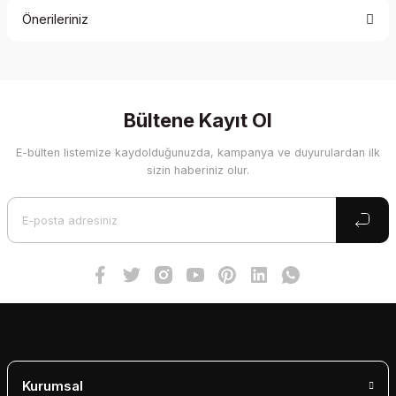
Önerileriniz
Yorum Yaz
Bu ürünün fiyat bilgisi, resim, ürün açıklamalarında ve diğer
konularda yetersiz gördüğünüz noktaları öneri formunu
kullanarak tarafımıza iletebilirsiniz.
Görüş ve önerileriniz için teşekkür ederiz.
Bültene Kayıt Ol
E-bülten listemize kaydolduğunuzda, kampanya ve duyurulardan ilk
Ürün resmi kalitesiz, bozuk veya görüntülenemiyor.
sizin haberiniz olur.
Ürün açıklamasında eksik bilgiler bulunuyor.
Ürün bilgilerinde hatalar bulunuyor.
Ürün fiyatı diğer sitelerden daha pahalı.
Bu ürüne benzer farklı alternatifler olmalı.
Gönder
Kurumsal