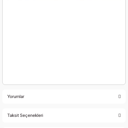
Yorumlar
Taksit Seçenekleri
Bu ürüne ilk yorumu siz yapın!