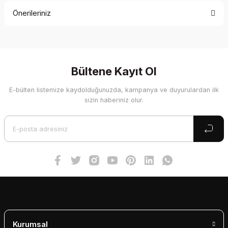
Önerileriniz
Yorum Yaz
Bu ürünün fiyat bilgisi, resim, ürün açıklamalarında ve diğer
konularda yetersiz gördüğünüz noktaları öneri formunu
kullanarak tarafımıza iletebilirsiniz.
Görüş ve önerileriniz için teşekkür ederiz.
Bültene Kayıt Ol
E-bülten listemize kaydolduğunuzda, kampanya ve duyurulardan ilk
Ürün resmi kalitesiz, bozuk veya görüntülenemiyor.
sizin haberiniz olur.
Ürün açıklamasında eksik bilgiler bulunuyor.
Ürün bilgilerinde hatalar bulunuyor.
Ürün fiyatı diğer sitelerden daha pahalı.
Bu ürüne benzer farklı alternatifler olmalı.
Gönder
Kurumsal