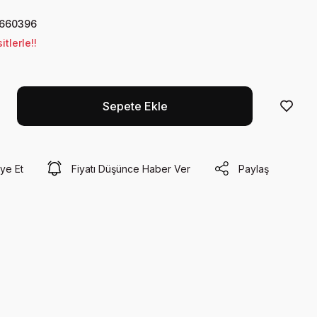
660396
tlerle!!
Sepete Ekle
ye Et
Fiyatı Düşünce Haber Ver
Paylaş