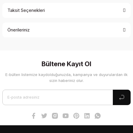
Taksit Seçenekleri
Bu ürüne ilk yorumu siz yapın!
Önerileriniz
Yorum Yaz
Bu ürünün fiyat bilgisi, resim, ürün açıklamalarında ve diğer
konularda yetersiz gördüğünüz noktaları öneri formunu
kullanarak tarafımıza iletebilirsiniz.
Görüş ve önerileriniz için teşekkür ederiz.
Bültene Kayıt Ol
E-bülten listemize kaydolduğunuzda, kampanya ve duyurulardan ilk
Ürün resmi kalitesiz, bozuk veya görüntülenemiyor.
sizin haberiniz olur.
Ürün açıklamasında eksik bilgiler bulunuyor.
Ürün bilgilerinde hatalar bulunuyor.
Ürün fiyatı diğer sitelerden daha pahalı.
Bu ürüne benzer farklı alternatifler olmalı.