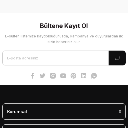
Bu ürünün fiyat bilgisi, resim, ürün açıklamalarında ve diğer
konularda yetersiz gördüğünüz noktaları öneri formunu
kullanarak tarafımıza iletebilirsiniz.
Görüş ve önerileriniz için teşekkür ederiz.
Bültene Kayıt Ol
E-bülten listemize kaydolduğunuzda, kampanya ve duyurulardan ilk
Ürün resmi kalitesiz, bozuk veya görüntülenemiyor.
sizin haberiniz olur.
Ürün açıklamasında eksik bilgiler bulunuyor.
Ürün bilgilerinde hatalar bulunuyor.
Ürün fiyatı diğer sitelerden daha pahalı.
Bu ürüne benzer farklı alternatifler olmalı.
Gönder
Kurumsal