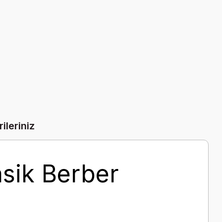
ileriniz
asik Berber