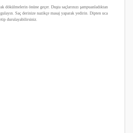
rak dökülmelerin önüne geçer. Duşta saçlarınızı şampuanladıktan
ygulayın. Saç derinize nazikçe masaj yaparak yedirin. Dipten uca
tip durulayabilirsiniz.