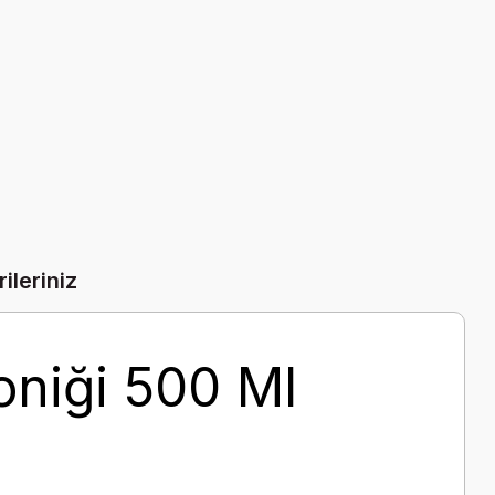
ileriniz
oniği 500 Ml