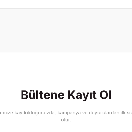
onularda yetersiz gördüğünüz noktaları öneri formunu kullanarak tarafımız
Bu ürüne ilk yorumu siz yapın!
Yorum Yaz
Bültene Kayıt Ol
stemize kaydolduğunuzda, kampanya ve duyurulardan ilk siz
Gönder
olur.