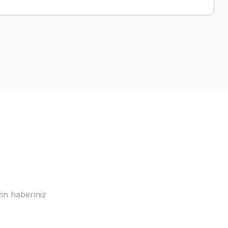
a iletebilirsiniz.
in haberiniz