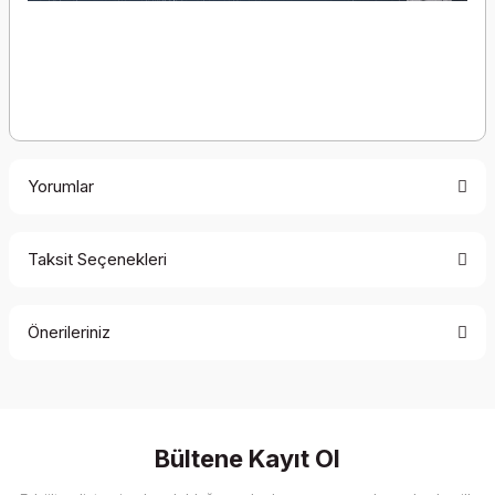
Yorumlar
Taksit Seçenekleri
Bu ürüne ilk yorumu siz yapın!
Önerileriniz
Yorum Yaz
Bu ürünün fiyat bilgisi, resim, ürün açıklamalarında ve diğer
konularda yetersiz gördüğünüz noktaları öneri formunu
kullanarak tarafımıza iletebilirsiniz.
Görüş ve önerileriniz için teşekkür ederiz.
Bültene Kayıt Ol