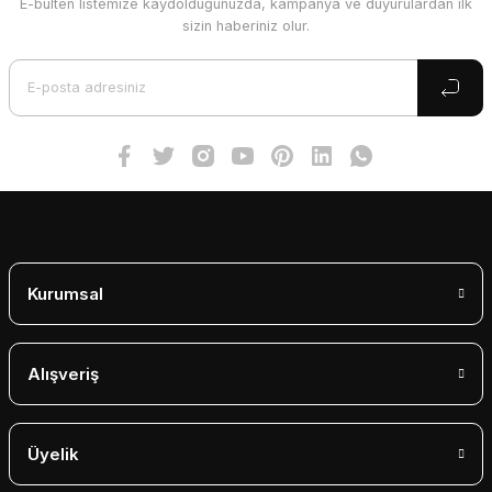
E-bülten listemize kaydolduğunuzda, kampanya ve duyurulardan ilk
Ürün resmi kalitesiz, bozuk veya görüntülenemiyor.
sizin haberiniz olur.
Ürün açıklamasında eksik bilgiler bulunuyor.
Ürün bilgilerinde hatalar bulunuyor.
Ürün fiyatı diğer sitelerden daha pahalı.
Bu ürüne benzer farklı alternatifler olmalı.
Gönder
Kurumsal
Alışveriş
Üyelik