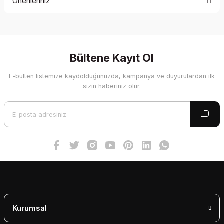
Önerileriniz
Yorum Yaz
Bu ürünün fiyat bilgisi, resim, ürün açıklamalarında ve diğer
konularda yetersiz gördüğünüz noktaları öneri formunu
kullanarak tarafımıza iletebilirsiniz.
Görüş ve önerileriniz için teşekkür ederiz.
Bültene Kayıt Ol
E-bülten listemize kaydolduğunuzda, kampanya ve duyurulardan ilk
Ürün resmi kalitesiz, bozuk veya görüntülenemiyor.
sizin haberiniz olur.
Ürün açıklamasında eksik bilgiler bulunuyor.
Ürün bilgilerinde hatalar bulunuyor.
Ürün fiyatı diğer sitelerden daha pahalı.
Bu ürüne benzer farklı alternatifler olmalı.
Gönder
Kurumsal